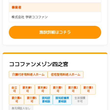
事業者
株式会社 学研ココファン
施設詳細はコチラ
ココファンメゾン四之宮
介護付き有料老人ホーム
住宅型有料老人ホーム
自立
要支援1
要支援2
要介護1
要介護2
要介護3
可
可
可
可
可
可
要介護4
要介護5
認知症
認知症重度
生活保護
可
可
要相談
要相談
不可
身元保証人なし