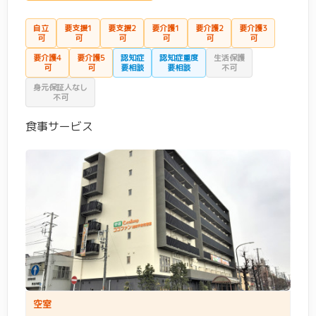
自立
要支援1
要支援2
要介護1
要介護2
要介護3
可
可
可
可
可
可
要介護4
要介護5
認知症
認知症重度
生活保護
可
可
要相談
要相談
不可
身元保証人なし
不可
食事サービス
空室