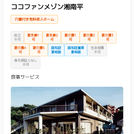
ココファンメゾン湘南平
介護付き有料老人ホーム
自立
要支援1
要支援2
要介護1
要介護2
要介護3
不可
可
可
可
可
可
要介護4
要介護5
認知症
認知症重度
生活保護
可
可
要相談
要相談
不可
身元保証人なし
不可
食事サービス