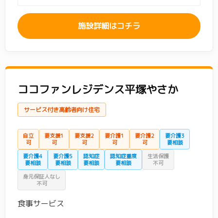
施設詳細はコチラ
ココファンレジデンス平塚やさか
サービス付き高齢者向け住宅
自立
要支援1
要支援2
要介護1
要介護2
要介護3
可
可
可
可
可
要相談
要介護4
要介護5
認知症
認知症重度
生活保護
要相談
要相談
要相談
要相談
不可
身元保証人なし
不可
食事サービス