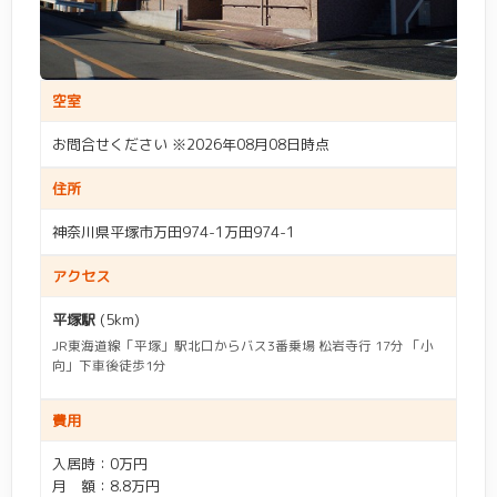
空室
お問合せください ※2026年08月08日時点
住所
神奈川県平塚市万田974-1万田974-1
アクセス
平塚駅
(5km)
JR東海道線「平塚」駅北口からバス3番乗場 松岩寺行 17分 「小
向」下車後徒歩1分
費用
入居時：0万円
月 額：8.8万円