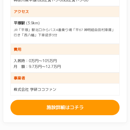
神奈川県平塚市四之宮1-3-66四之宮1-3-66
言語聴覚士（ST）
(0)
作業療法士（OT）
(1)
アクセス
理学療法士（PT）
(1)
口腔ケア・訪問歯科あり
(94)
平塚駅
(3.9km)
理美容サービスあり
(143)
ナースコールあり
(163)
JR「平塚」駅北口からバス4番乗り場「平67 神明経由田村車庫」
行き「西八幡」下車徒歩3分
喫煙可
(34)
禁煙
(18)
費用
温泉あり
(0)
アルコール可
(8)
入居時：0万円～105万円
月 額：9.7万円～12.7万円
カラオケあり
(30)
園芸・庭園あり
(25)
事業者
麻雀あり
(9)
将棋・囲碁あり
(15)
株式会社 学研ココファン
ネット利用可
(7)
ゲストルームあり
(2)
駅近・交通アクセス良好
施設詳細はコチラ
(53)
外出自由
(73)
オンライン見学可
(0)
見学可能
(93)