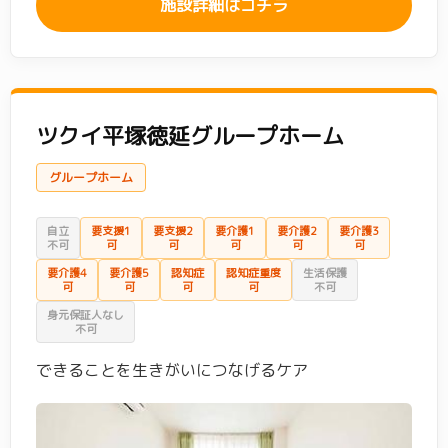
施設詳細はコチラ
ツクイ平塚徳延グループホーム
グループホーム
自立
要支援1
要支援2
要介護1
要介護2
要介護3
不可
可
可
可
可
可
要介護4
要介護5
認知症
認知症重度
生活保護
可
可
可
可
不可
身元保証人なし
不可
できることを生きがいにつなげるケア