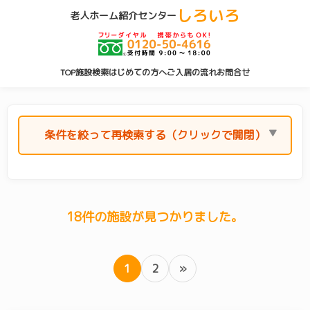
しろいろ
老人ホーム紹介センター
TOP
施設検索
はじめての方へ
ご入居の流れ
お問合せ
条件を絞って再検索する（クリックで開閉）
エリア(横浜市)
18件の施設が見つかりました。
横浜市 すべて
(212)
青葉区
(22)
旭区
(10)
泉区
(4)
1
2
»
磯子区
(6)
神奈川区
(15)