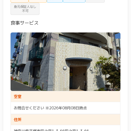
日中看護師常駐
(96)
24時間看護師常駐
(15)
身元保証人なし
不可
24時間介護士常駐
(120)
夜間有人
(140)
食事サービス
職員体制2.5：1以上
(30)
病院・クリニック併設
(4)
デイサービス併設
(17)
訪問看護可
(53)
ショートステイ可
(9)
体験入居可
(11)
個室あり
(196)
リハビリ室あり
(54)
風呂付き居室
(29)
キッチン付き居室
(40)
トイレ付き居室
(137)
介護ベッド付居室
(113)
空室
広い居室
(56)
家具付き居室
(5)
お問合せください ※2026年08月08日時点
住所
機械浴・特殊浴あり
(133)
入浴週3回以上
(8)