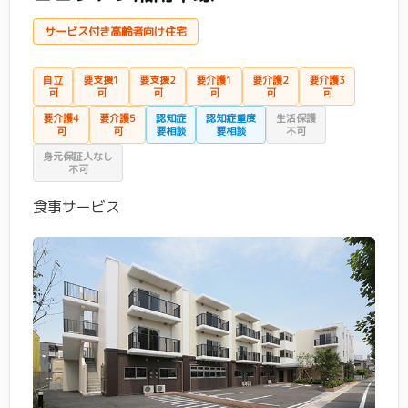
サービス付き高齢者向け住宅
自立
要支援1
要支援2
要介護1
要介護2
要介護3
可
可
可
可
可
可
要介護4
要介護5
認知症
認知症重度
生活保護
可
可
要相談
要相談
不可
身元保証人なし
不可
食事サービス