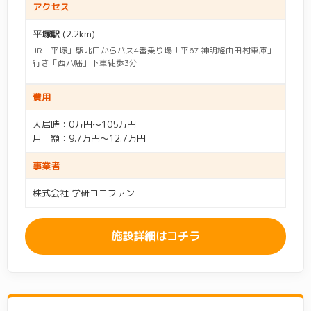
アクセス
平塚駅
(2.2km)
JR「平塚」駅北口からバス4番乗り場「平67 神明経由田村車庫」
行き「西八幡」下車徒歩3分
費用
入居時：0万円～105万円
月 額：9.7万円～12.7万円
事業者
株式会社 学研ココファン
施設詳細はコチラ