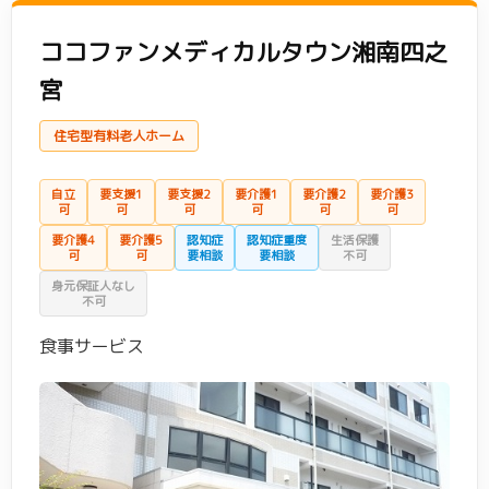
金沢区
(6)
港南区
(16)
ココファンメディカルタウン湘南四之
港北区
(18)
栄区
(10)
宮
瀬谷区
(13)
都筑区
(13)
住宅型有料老人ホーム
鶴見区
(11)
戸塚区
(19)
自立
要支援1
要支援2
要介護1
要介護2
要介護3
可
可
可
可
可
可
中区
(8)
西区
(3)
要介護4
要介護5
認知症
認知症重度
生活保護
可
可
要相談
要相談
不可
保土ケ谷区
(12)
緑区
(11)
身元保証人なし
不可
南区
(15)
食事サービス
エリア(川崎市)
川崎市 すべて
(112)
麻生区
(20)
エリア(神奈川県・その他)