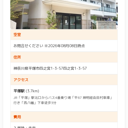
多摩区
(20)
宮前区
(27)
相模原市
(48)
相模原市南区
(15)
エリア(東京)
高津区
(20)
中原区
(12)
相模原市中央区
(23)
相模原市緑区
(10)
世田谷区
(1)
杉並区
(1)
幸区
(6)
川崎区
(7)
空室
愛甲郡
(1)
綾瀬市
(3)
入居費用
江戸川区
(1)
大田区
(3)
初期：
～
お問合せください ※2026年08月08日時点
伊勢原市
(10)
横須賀市
(18)
町田市
(2)
三鷹市
(1)
住所
月額：
～
海老名市
(6)
鎌倉市
(8)
調布市
(1)
府中市
(1)
神奈川県平塚市四之宮1-3-57四之宮1-3-57
茅ヶ崎市
(15)
厚木市
(10)
アクセス
入居条件
高座郡
(2)
座間市
(8)
平塚駅
(3.7km)
自立
(205)
要支援1
(364)
JR「平塚」駅北口からバス4番乗り場「平67 神明経由田村車庫」
三浦郡
(1)
三浦市
(8)
施設種別
行き「西八幡」下車徒歩3分
要支援2
(384)
要介護1
(466)
小田原市
(14)
秦野市
(12)
介護付き有料老人ホー
住宅型有料老人ホーム
(80)
費用
(207)
キーワード入力
ム
要介護2
(466)
要介護3
(461)
逗子市
(3)
足柄下郡
(1)
駅名などのキーワードを入力して検索ができます