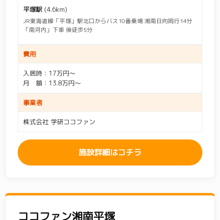
平塚駅
(4.6km)
JR東海道線「平塚」駅北口からバス10番乗場 湘南日向岡行14分
「南河内」下車 後徒歩5分
費用
入居時：17万円～
月 額：13.8万円～
事業者
株式会社 学研ココファン
施設詳細はコチラ
ココファン湘南平塚