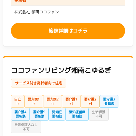
事業者
株式会社 学研ココファン
施設詳細はコチラ
ココファンリビング湘南こゆるぎ
サービス付き高齢者向け住宅
自立
要支援1
要支援2
要介護1
要介護2
要介護3
可
可
可
可
可
要相談
要介護4
要介護5
認知症
認知症重度
生活保護
要相談
要相談
要相談
要相談
不可
身元保証人なし
不可