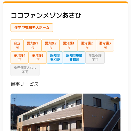
ココファンメゾンあさひ
住宅型有料老人ホーム
自立
要支援1
要支援2
要介護1
要介護2
要介護3
可
可
可
可
可
可
要介護4
要介護5
認知症
認知症重度
生活保護
可
可
要相談
要相談
不可
身元保証人なし
不可
食事サービス