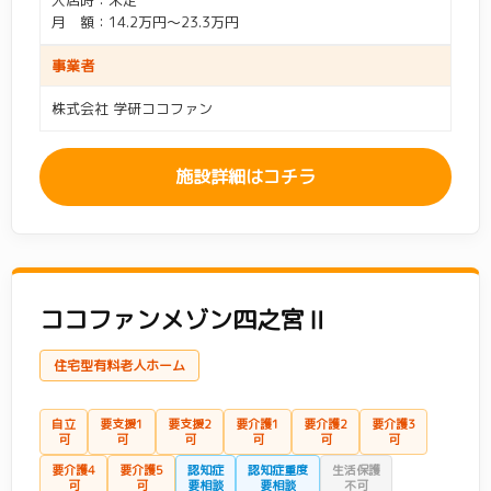
入居時：未定
サービス付き高齢者向け
グループホーム
(113)
月 額：14.2万円～23.3万円
要介護4
(463)
要介護5
(463)
(73)
足柄上郡
(1)
大和市
(15)
住宅
事業者
オススメ： 横浜 / サニーステージ / ココファン
認知症
(355)
認知症重度
(186)
中郡
(2)
藤沢市
(30)
ケアハウス
(0)
高齢者住宅
(0)
株式会社 学研ココファン
生活保護
(21)
身元保証人なし
(1)
南足柄市
(1)
平塚市
(18)
特別養護老人ホーム
(0)
介護老人保健施設
(0)
こだわり条件
施設詳細はコチラ
入居者年齢相談
(3)
介護医療院・療養病床
(0)
高級・プレミアム
(6)
安い・低価格
(46)
この条件で検索する
即入居可・空室あり
(0)
夫婦入居可・2人部屋あ
(62)
り
ココファンメゾン四之宮Ⅱ
新規オープン
(0)
入居一時金0円
(133)
住宅型有料老人ホーム
看取り・ターミナルケ
終身利用可
(152)
(120)
ア
自立
要支援1
要支援2
要介護1
要介護2
要介護3
可
可
可
可
可
可
レクリエーション充実
(61)
ペット・犬・猫可
(35)
要介護4
要介護5
認知症
認知症重度
生活保護
可
可
要相談
要相談
不可