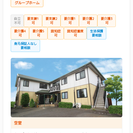
グループホーム
金沢区
(6)
港南区
(16)
自立
要支援1
要支援2
要介護1
要介護2
要介護3
港北区
(18)
栄区
(10)
不可
可
可
可
可
可
要介護4
要介護5
認知症
認知症重度
生活保護
瀬谷区
(13)
都筑区
(13)
可
可
可
可
要相談
身元保証人なし
鶴見区
(11)
戸塚区
(19)
要相談
中区
(8)
西区
(3)
保土ケ谷区
(12)
緑区
(11)
南区
(15)
エリア(川崎市)
空室
川崎市 すべて
(112)
麻生区
(20)
エリア(神奈川県・その他)