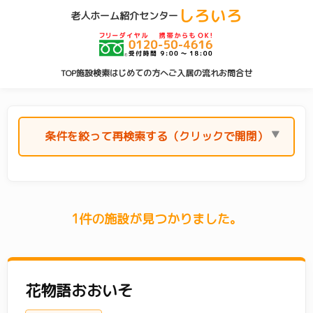
しろいろ
老人ホーム紹介センター
TOP
施設検索
はじめての方へ
ご入居の流れ
お問合せ
条件を絞って再検索する（クリックで開閉）
エリア(横浜市)
1件の施設が見つかりました。
横浜市 すべて
(212)
青葉区
(22)
旭区
(10)
泉区
(4)
花物語おおいそ
磯子区
(6)
神奈川区
(15)