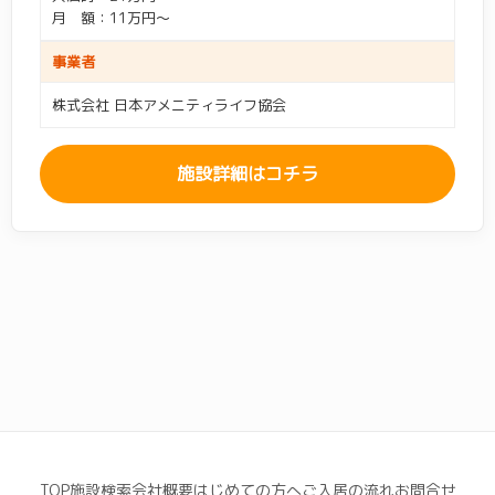
月 額：11万円～
サービス付き高齢者向け
グループホーム
(113)
要介護4
(463)
要介護5
(463)
(73)
足柄上郡
(1)
大和市
(15)
住宅
事業者
オススメ： 横浜 / サニーステージ / ココファン
認知症
(355)
認知症重度
(186)
中郡
(2)
藤沢市
(30)
ケアハウス
(0)
高齢者住宅
(0)
株式会社 日本アメニティライフ協会
生活保護
(21)
身元保証人なし
(1)
南足柄市
(1)
平塚市
(18)
特別養護老人ホーム
(0)
介護老人保健施設
(0)
こだわり条件
施設詳細はコチラ
入居者年齢相談
(3)
介護医療院・療養病床
(0)
高級・プレミアム
(6)
安い・低価格
(46)
この条件で検索する
即入居可・空室あり
(0)
夫婦入居可・2人部屋あ
(62)
り
新規オープン
(0)
入居一時金0円
(133)
看取り・ターミナルケ
終身利用可
(152)
(120)
ア
レクリエーション充実
(61)
ペット・犬・猫可
(35)
TOP
施設検索
会社概要
はじめての方へ
ご入居の流れ
お問合せ