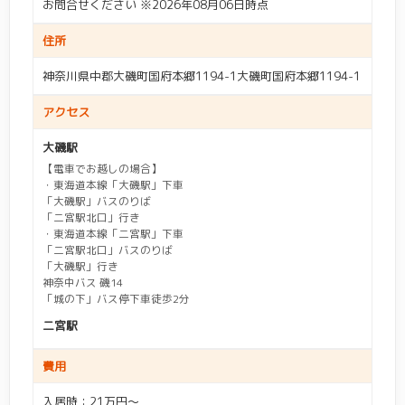
お問合せください ※2026年08月06日時点
多摩区
(20)
宮前区
(27)
相模原市
(48)
相模原市南区
(15)
住所
エリア(東京)
高津区
(20)
中原区
(12)
相模原市中央区
(23)
相模原市緑区
(10)
神奈川県中郡大磯町国府本郷1194-1大磯町国府本郷1194-1
世田谷区
(1)
杉並区
(1)
幸区
(6)
川崎区
(7)
愛甲郡
(1)
綾瀬市
(3)
アクセス
入居費用
江戸川区
(1)
大田区
(3)
初期：
～
大磯駅
伊勢原市
(10)
横須賀市
(18)
【電車でお越しの場合】
町田市
(2)
三鷹市
(1)
月額：
～
・東海道本線「大磯駅」下車
海老名市
(6)
鎌倉市
(8)
「大磯駅」バスのりば
調布市
(1)
府中市
(1)
「二宮駅北口」行き
茅ヶ崎市
(15)
厚木市
(10)
・東海道本線「二宮駅」下車
「二宮駅北口」バスのりば
入居条件
「大磯駅」行き
高座郡
(2)
座間市
(8)
神奈中バス 磯14
「城の下」バス停下車徒歩2分
自立
(205)
要支援1
(364)
三浦郡
(1)
三浦市
(8)
施設種別
二宮駅
要支援2
(384)
要介護1
(466)
小田原市
(14)
秦野市
(12)
介護付き有料老人ホー
住宅型有料老人ホーム
(80)
費用
(207)
キーワード入力
ム
要介護2
(466)
要介護3
(461)
逗子市
(3)
足柄下郡
(1)
駅名などのキーワードを入力して検索ができます
入居時：21万円～