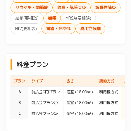
リウマチ・関節症
喘息・気管支炎
誤嚥性肺炎
結核(要相談)
梅毒
MRSA(要相談)
HIV(要相談)
褥瘡・床ずれ
廃用症候群
料金プラン
プラン
タイプ
広さ
契約方式
入
A
前払金0円プラン
個室 (18.00m²)
利用権方式
B
前払金プラン①
個室 (18.00m²)
利用権方式
C
前払金プラン②
個室 (18.00m²)
利用権方式