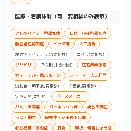
医療・看護体制（可・要相談のみ表示）
アルツハイマー型認知症
レビー小体型認知症
脳血管性認知症
ピック病
人工透析
糖尿病・インスリン(要相談)
胃ろう(要相談)
リハビリ
たん吸引(要相談)
在宅酸素療法
カテーテル・尿バルーン
ストーマ・人工肛門
流動食・嚥下食(要相談)
介護食(要相談)
気管切開(要相談)
ペースメーカー
がん・末期癌
パーキンソン病
統合失調症
うつ・鬱病
脳梗塞・クモ膜下出血
心筋梗塞・狭心症
肝炎
骨折・骨粗しょう症