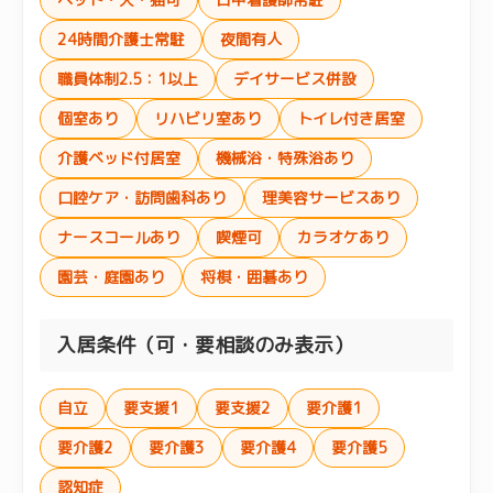
24時間介護士常駐
夜間有人
職員体制2.5：1以上
デイサービス併設
個室あり
リハビリ室あり
トイレ付き居室
介護ベッド付居室
機械浴・特殊浴あり
口腔ケア・訪問歯科あり
理美容サービスあり
ナースコールあり
喫煙可
カラオケあり
園芸・庭園あり
将棋・囲碁あり
入居条件（可・要相談のみ表示）
自立
要支援1
要支援2
要介護1
要介護2
要介護3
要介護4
要介護5
認知症