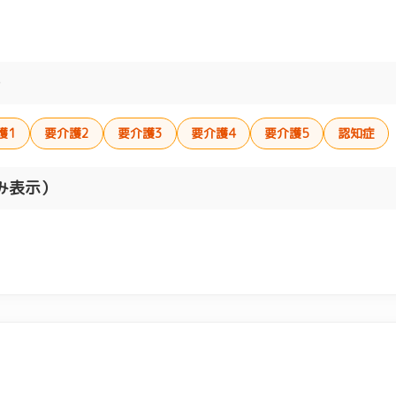
）
護1
要介護2
要介護3
要介護4
要介護5
認知症
み表示）