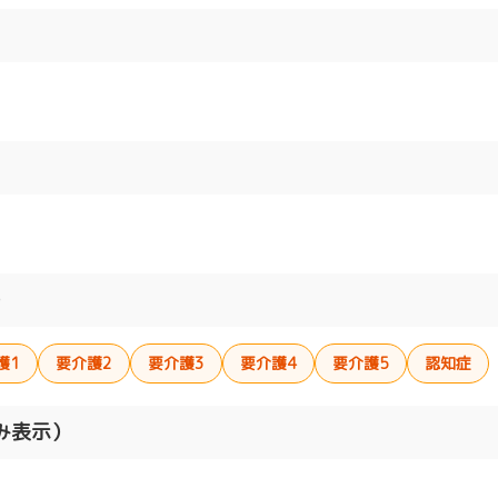
）
護1
要介護2
要介護3
要介護4
要介護5
認知症
み表示）