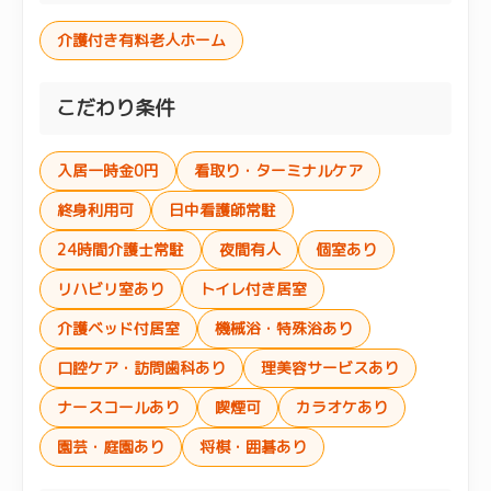
介護付き有料老人ホーム
こだわり条件
入居一時金0円
看取り・ターミナルケア
終身利用可
日中看護師常駐
24時間介護士常駐
夜間有人
個室あり
リハビリ室あり
トイレ付き居室
介護ベッド付居室
機械浴・特殊浴あり
口腔ケア・訪問歯科あり
理美容サービスあり
ナースコールあり
喫煙可
カラオケあり
園芸・庭園あり
将棋・囲碁あり