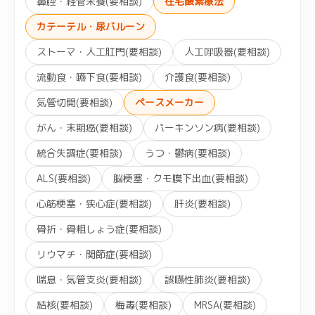
鼻腔・経管栄養(要相談)
在宅酸素療法
カテーテル・尿バルーン
ストーマ・人工肛門(要相談)
人工呼吸器(要相談)
流動食・嚥下食(要相談)
介護食(要相談)
気管切開(要相談)
ペースメーカー
がん・末期癌(要相談)
パーキンソン病(要相談)
統合失調症(要相談)
うつ・鬱病(要相談)
ALS(要相談)
脳梗塞・クモ膜下出血(要相談)
心筋梗塞・狭心症(要相談)
肝炎(要相談)
骨折・骨粗しょう症(要相談)
リウマチ・関節症(要相談)
喘息・気管支炎(要相談)
誤嚥性肺炎(要相談)
結核(要相談)
梅毒(要相談)
MRSA(要相談)