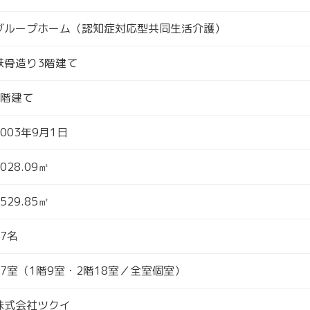
グループホーム（認知症対応型共同生活介護）
鉄骨造り3階建て
3階建て
2003年9月1日
1028.09㎡
1529.85㎡
27名
27室（1階9室・2階18室／全室個室）
株式会社ツクイ