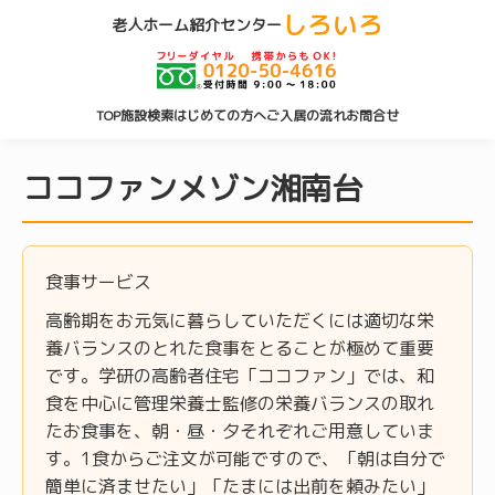
しろいろ
老人ホーム紹介センター
TOP
施設検索
はじめての方へ
ご入居の流れ
お問合せ
ココファンメゾン湘南台
食事サービス
高齢期をお元気に暮らしていただくには適切な栄
養バランスのとれた食事をとることが極めて重要
です。学研の高齢者住宅「ココファン」では、和
食を中心に管理栄養士監修の栄養バランスの取れ
たお食事を、朝・昼・夕それぞれご用意していま
す。1食からご注文が可能ですので、「朝は自分で
簡単に済ませたい」「たまには出前を頼みたい」