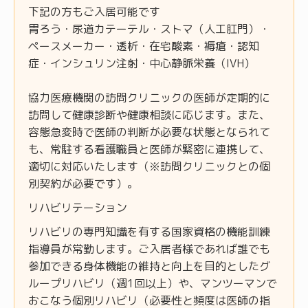
下記の方もご入居可能です
胃ろう・尿道カテーテル・ストマ（人工肛門）・
ペースメーカー・透析・在宅酸素・褥瘡・認知
症・インシュリン注射・中心静脈栄養（IVH）
協力医療機関の訪問クリニックの医師が定期的に
訪問して健康診断や健康相談に応じます。また、
容態急変時で医師の判断が必要な状態となられて
も、常駐する看護職員と医師が緊密に連携して、
適切に対応いたします（※訪問クリニックとの個
別契約が必要です）。
リハビリテーション
リハビリの専門知識を有する国家資格の機能訓練
指導員が常勤します。ご入居者様であれば誰でも
参加できる身体機能の維持と向上を目的としたグ
ループリハビリ（週1回以上）や、マンツーマンで
おこなう個別リハビリ（必要性と頻度は医師の指