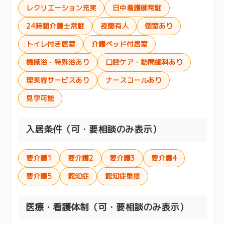
レクリエーション充実
日中看護師常駐
24時間介護士常駐
夜間有人
個室あり
トイレ付き居室
介護ベッド付居室
機械浴・特殊浴あり
口腔ケア・訪問歯科あり
理美容サービスあり
ナースコールあり
見学可能
入居条件（可・要相談のみ表示）
要介護1
要介護2
要介護3
要介護4
要介護5
認知症
認知症重度
医療・看護体制（可・要相談のみ表示）