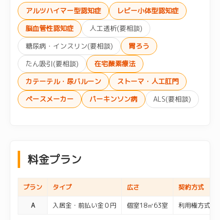
アルツハイマー型認知症
レビー小体型認知症
脳血管性認知症
人工透析(要相談)
糖尿病・インスリン(要相談)
胃ろう
たん吸引(要相談)
在宅酸素療法
カテーテル・尿バルーン
ストーマ・人工肛門
ペースメーカー
パーキンソン病
ALS(要相談)
料金プラン
プラン
タイプ
広さ
契約方式
A
入居金・前払い金０円
個室18㎡63室
利用権方式