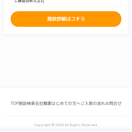
工藤建設株式会社
サービス付き高齢者向け
グループホーム
(113)
要介護4
(463)
要介護5
(463)
(73)
足柄上郡
(1)
大和市
(15)
住宅
施設詳細はコチラ
オススメ： 横浜 / サニーステージ / ココファン
認知症
(355)
認知症重度
(186)
中郡
(2)
藤沢市
(30)
ケアハウス
(0)
高齢者住宅
(0)
生活保護
(21)
身元保証人なし
(1)
南足柄市
(1)
平塚市
(18)
特別養護老人ホーム
(0)
介護老人保健施設
(0)
こだわり条件
入居者年齢相談
(3)
介護医療院・療養病床
(0)
高級・プレミアム
(6)
安い・低価格
(46)
この条件で検索する
即入居可・空室あり
(0)
夫婦入居可・2人部屋あ
(62)
り
新規オープン
(0)
入居一時金0円
(133)
看取り・ターミナルケ
終身利用可
(152)
TOP
施設検索
会社概要
はじめての方へ
ご入居の流れ
お問合せ
(120)
ア
レクリエーション充実
(61)
ペット・犬・猫可
(35)
Copyright © 2026 All Rights Reserved.