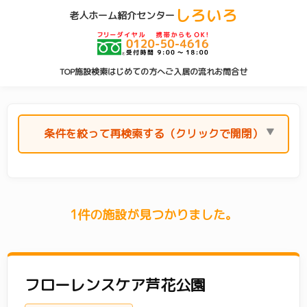
しろいろ
老人ホーム紹介センター
TOP
施設検索
はじめての方へ
ご入居の流れ
お問合せ
条件を絞って再検索する（クリックで開閉）
エリア(横浜市)
1件の施設が見つかりました。
横浜市 すべて
(212)
青葉区
(22)
旭区
(10)
泉区
(4)
フローレンスケア芦花公園
磯子区
(6)
神奈川区
(15)