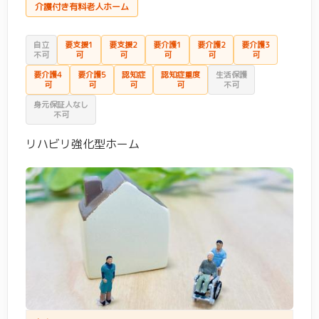
介護付き有料老人ホーム
金沢区
(6)
港南区
(16)
自立
要支援1
要支援2
要介護1
要介護2
要介護3
港北区
(18)
栄区
(10)
不可
可
可
可
可
可
要介護4
要介護5
認知症
認知症重度
生活保護
瀬谷区
(13)
都筑区
(13)
可
可
可
可
不可
身元保証人なし
鶴見区
(11)
戸塚区
(19)
不可
リハビリ強化型ホーム
中区
(8)
西区
(3)
保土ケ谷区
(12)
緑区
(11)
南区
(15)
エリア(川崎市)
川崎市 すべて
(112)
麻生区
(20)
エリア(神奈川県・その他)