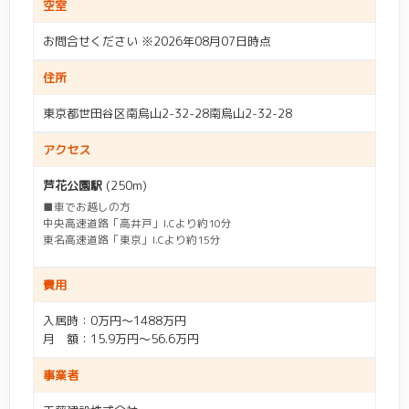
空室
多摩区
(20)
宮前区
(27)
相模原市
(48)
相模原市南区
(15)
お問合せください ※2026年08月07日時点
エリア(東京)
高津区
(20)
中原区
(12)
相模原市中央区
(23)
相模原市緑区
(10)
住所
世田谷区
(1)
杉並区
(1)
幸区
(6)
川崎区
(7)
愛甲郡
(1)
綾瀬市
(3)
東京都世田谷区南烏山2-32-28南烏山2-32-28
入居費用
江戸川区
(1)
大田区
(3)
初期：
～
アクセス
伊勢原市
(10)
横須賀市
(18)
町田市
(2)
三鷹市
(1)
芦花公園駅
(250m)
月額：
～
海老名市
(6)
鎌倉市
(8)
■車でお越しの方
調布市
(1)
府中市
(1)
中央高速道路「高井戸」I.Cより約10分
茅ヶ崎市
(15)
厚木市
(10)
東名高速道路「東京」I.Cより約15分
入居条件
高座郡
(2)
座間市
(8)
費用
自立
(205)
要支援1
(364)
三浦郡
(1)
三浦市
(8)
入居時：0万円～1488万円
施設種別
月 額：15.9万円～56.6万円
要支援2
(384)
要介護1
(466)
小田原市
(14)
秦野市
(12)
介護付き有料老人ホー
住宅型有料老人ホーム
(80)
事業者
(207)
キーワード入力
ム
要介護2
(466)
要介護3
(461)
逗子市
(3)
足柄下郡
(1)
駅名などのキーワードを入力して検索ができます