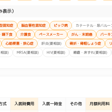
み表示）
型認知症
脳血管性認知症
ピック病
カテーテル・尿バルーン
・嚥下食
介護食
ペースメーカー
がん・末期癌
パーキ
心筋梗塞・狭心症
肝炎(要相談)
骨折・骨粗しょう症
要相談)
MRSA(要相談)
HIV(要相談)
褥瘡・床ずれ(要相談)
方式
入居時費用
入居一時金
その他
月額利用料