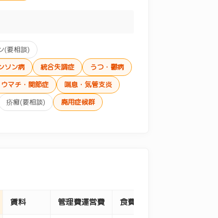
(要相談)
ンソン病
統合失調症
うつ・鬱病
リウマチ・関節症
喘息・気管支炎
疥癬(要相談)
廃用症候群
賃料
管理費運営費
食費
水道光熱費