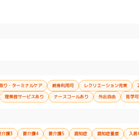
取り・ターミナルケア
終身利用可
レクリエーション充実
理美容サービスあり
ナースコールあり
外出自由
見学可
）
要介護3
要介護4
要介護5
認知症
認知症重度
入居