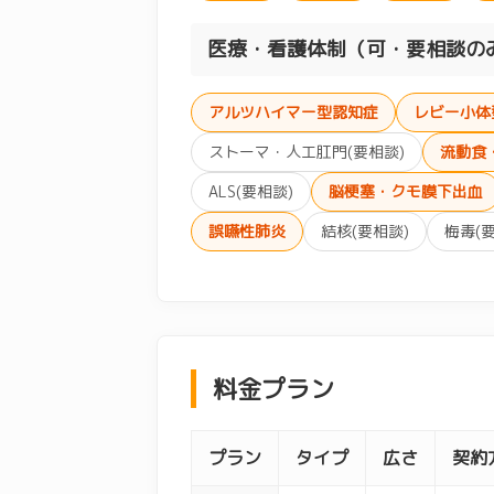
医療・看護体制（可・要相談の
アルツハイマー型認知症
レビー小体
ストーマ・人工肛門(要相談)
流動食
ALS(要相談)
脳梗塞・クモ膜下出血
誤嚥性肺炎
結核(要相談)
梅毒(
料金プラン
プラン
タイプ
広さ
契約