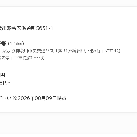
市瀬谷区瀬谷町5631-1
谷駅
(1.5㎞)
」駅より神奈川中央交通バス「瀬31系統細谷戸第5行」にて4分
バス停」下車徒歩6～7分
万円
1万円～
さい ※2026年08月09日時点