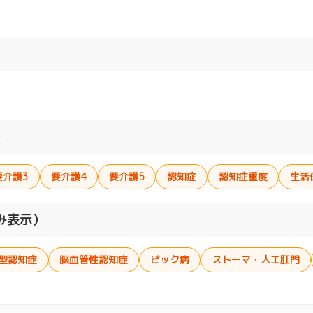
）
要介護3
要介護4
要介護5
認知症
認知症重度
生活
み表示）
型認知症
脳血管性認知症
ピック病
ストーマ・人工肛門